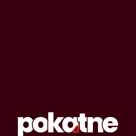
OPOWIADANIA EROTYCZNE
#
konsekwencje
Lista opowiadań erotycznych oznaczonych
tagiem: konsekwencje
9