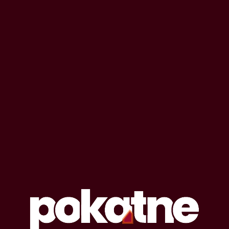
OPOWIADANIA EROTYCZNE
#
miód
Lista opowiadań erotycznych oznaczonych
tagiem: miód
10