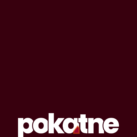
OPOWIADANIA EROTYCZNE
#
płatnyseks
Lista opowiadań erotycznych oznaczonych
tagiem: płatnyseks
2