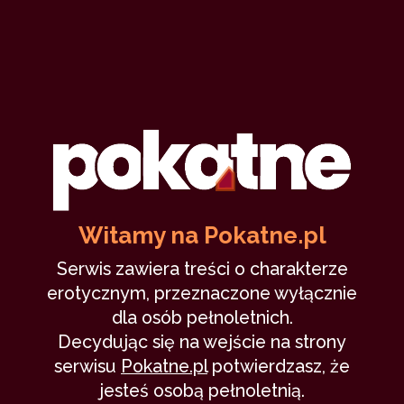
Draco77
7 marca 2023
nauczycielka
uczeń
creampie
robienie loda
miłość hiszpańska
49,203
13 min
8.31
/10
1
Witamy na Pokatne.pl
Lekcja życia (I)
Serwis zawiera treści o charakterze
erotycznym, przeznaczone wyłącznie
dla osób pełnoletnich.
ByMartin
10 października 2022
Decydując się na wejście na strony
szkoła
nauczycielka
uczeń
robienie loda
serwisu
Pokatne.pl
potwierdzasz, że
11,287
4 min
4.33
/10
jesteś osobą pełnoletnią.