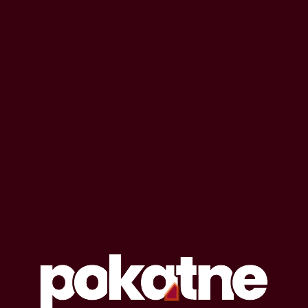
OPOWIADANIA EROTYCZNE
#
w ciszy
Lista opowiadań erotycznych oznaczonych
tagiem: w ciszy
11