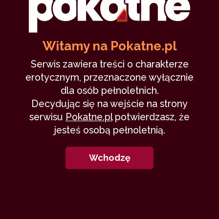
gotcha
23 grudnia 2019
miłość
kobieta
seksualność
zdrada
zbrodnia
9,459
28 min
7
/10
Witamy na Pokatne.pl
Serwis zawiera treści o charakterze
erotycznym, przeznaczone wyłącznie
2
dla osób pełnoletnich.
Decydując się na wejście na strony
serwisu
Pokatne.pl
potwierdzasz, że
jesteś osobą pełnoletnią.
Domino (III)
Wchodzę
Sztywny
21 września 2019
zbrodnia
szał zabijania
tajemnica
16,080
21 min
8.62
/10