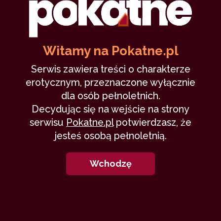
Witamy na Pokatne.pl
Pani Wisłowska (VIII) - Finał
Serwis zawiera treści o charakterze
erotycznym, przeznaczone wyłącznie
Sztywny
14 kwietnia 2016
dla osób pełnoletnich.
Decydując się na wejście na strony
grupowy
nauczycielka
uczniowie
serwisu
Pokatne.pl
potwierdzasz, że
33,044
19 min
9.61
/10
jesteś osobą pełnoletnią.
1
Wchodzę