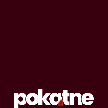
OPOWIADANIA EROTYCZNE
#
żeglowanie
Lista opowiadań erotycznych oznaczonych
tagiem: żeglowanie
19