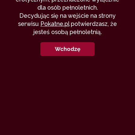
dla osób pełnoletnich.
Decydując się na wejście na strony
serwisu
Pokatne.pl
potwierdzasz, że
jesteś osobą pełnoletnią.
Wchodzę
P
rzed blokiem grupka chłopców
szykowała się do wycieczki rowerowej.
W pewnym momencie doszło do
drobnej sprzeczki.