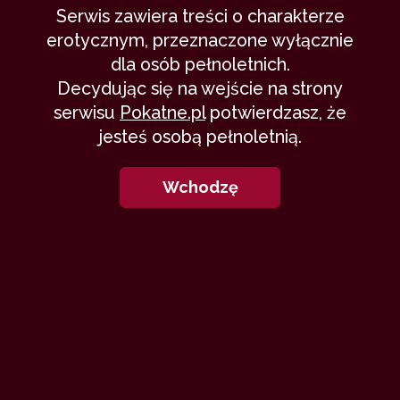
Serwis zawiera treści o charakterze
erotycznym, przeznaczone wyłącznie
9
dla osób pełnoletnich.
Decydując się na wejście na strony
serwisu
Pokatne.pl
potwierdzasz, że
jesteś osobą pełnoletnią.
Cipochlap
Wchodzę
Sztywny
22 października 2015
fantastyka
bajka
satyra
23,305
7 min
9.67
/10
12