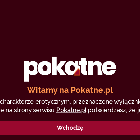
Fan Art
deal
7
26 maja 2016
deadpool
fan art
fan fiction
avengers
jajecznica
0
25,859
15 min
9.83
/10
Witamy na Pokatne.pl
o charakterze erotycznym, przeznaczone wyłącznie
e na strony serwisu
Pokatne.pl
potwierdzasz, że j
Wchodzę