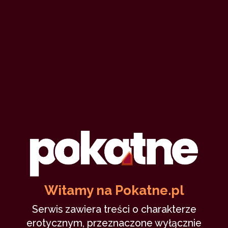
Aurora Borealis
SENSEIH
12 maja 2024
delikatnie
nostalgia
10,887
8 min
8.38
/10
4
Witamy na Pokatne.pl
Egzamin dojrzałości (VII)
Serwis zawiera treści o charakterze
erotycznym, przeznaczone wyłącznie