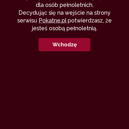
dla osób pełnoletnich.
uczen_nr_10
9 czerwca 2015
Decydując się na wejście na strony
miłość
bez seksu
nostalgia
serwisu
Pokatne.pl
potwierdzasz, że
22,956
3 min
9.89
/10
jesteś osobą pełnoletnią.
Wchodzę
1
Nie zapomnę
draco79
3 października 2009
wspomnienia
kochankowie
nostalgia
20,832
9 min
4.63
/10