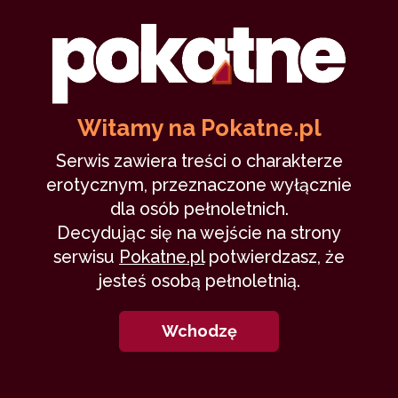
8
Witamy na Pokatne.pl
Trzy dziewczyny. Justyna (VIII)
Serwis zawiera treści o charakterze
erotycznym, przeznaczone wyłącznie
dla osób pełnoletnich.
MarekA
16 października 2022
Decydując się na wejście na strony
sponsor
seks analny
dziwka
rozstanie
serwisu
Pokatne.pl
potwierdzasz, że
opiekun
41,531
8 min
9.74
/10
jesteś osobą pełnoletnią.
Wchodzę
7