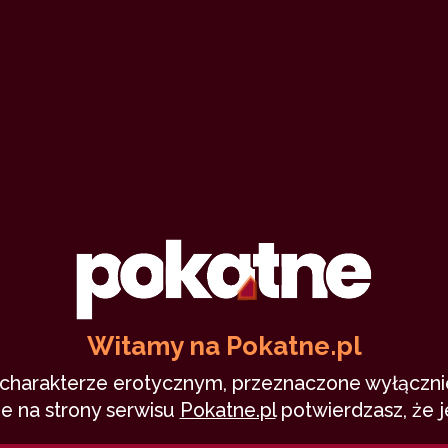
Matka, żona i
kochanka, czyli
nie…
Agnessa Novvak
6
3 grudnia 2025
spotkanie po latach
przygodny seks
ostro
zdrada
rozstanie
0
14,852
75 min
8.87
/10
Witamy na Pokatne.pl
o charakterze erotycznym, przeznaczone wyłącznie
e na strony serwisu
Pokatne.pl
potwierdzasz, że j