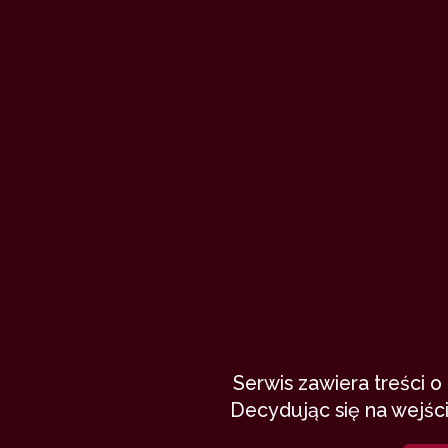
Zamieć – gość
na noc
Jmalkowich
5 sierpnia 202
zdrada kontrolowana
spotkanie po latach
żona
5,522
34 min
8.74
/1
Serwis zawiera treści 
Decydując się na wejści