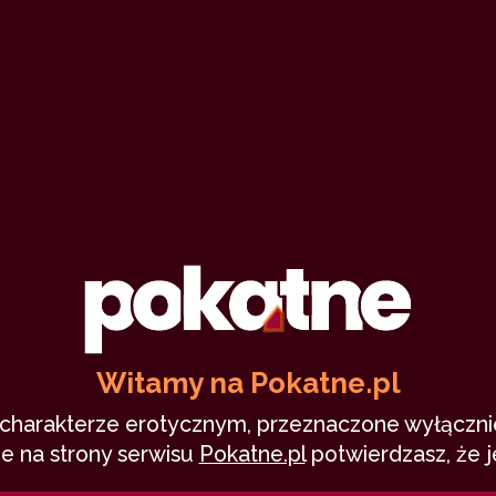
Na górze róże, na
dole... na…
Mjishi
5
30 stycznia 2022
długa fabuła
fantasy
lesbijki
genderfluid
szybki numerek
0
11,030
24 min
9.97
/10
Witamy na Pokatne.pl
o charakterze erotycznym, przeznaczone wyłącznie
e na strony serwisu
Pokatne.pl
potwierdzasz, że j