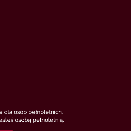
Szalony wieczór
Biala223
27 listopada 2021
wieczór z przyjaciółmi
szybki numerek
10,130
7 min
7.77
/10
 dla osób pełnoletnich.
esteś osobą pełnoletnią.