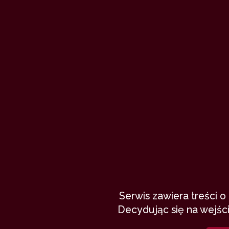
Po godzinach
MMDQ
30 maja 202
praca
szybki numerek
wspomnienia
deszcz
biuro
22,146
11 min
8.75
/1
Serwis zawiera treści 
Decydując się na wejści