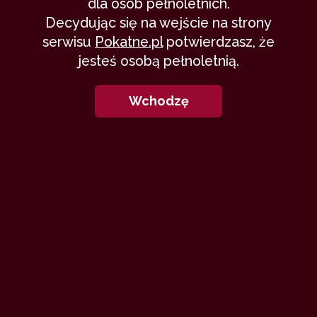
dla osób pełnoletnich.
Fan Kamili
18 lutego 2013
Decydując się na wejście na strony
delikatnie
pierwszy raz
studenci
serwisu
Pokatne.pl
potwierdzasz, że
38,096
25 min
9.86
/10
jesteś osobą pełnoletnią.
Wchodzę
17
Egzamin
kornoj
18 sierpnia 2012
studenci
film porno
trójkąt
73,377
17 min
9.92
/10