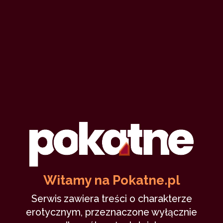
Pierwsze spotkanie
Colgate
25 marca 2013
studenci
delikatnie
fellatio
park
publicznie
26,076
9 min
8.68
/10
4
Witamy na Pokatne.pl
Kamila
Serwis zawiera treści o charakterze
erotycznym, przeznaczone wyłącznie