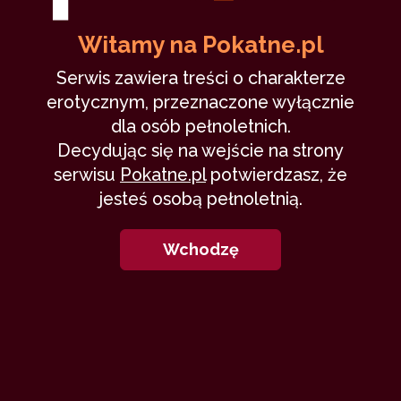
Witamy na Pokatne.pl
Pani Prezes
Serwis zawiera treści o charakterze
erotycznym, przeznaczone wyłącznie
latarnia_morska
18 lutego 2010
dla osób pełnoletnich.
szefowa
zdrada
Decydując się na wejście na strony
124,032
34 min
9.95
/10
serwisu
Pokatne.pl
potwierdzasz, że
jesteś osobą pełnoletnią.
3
Wchodzę
Mecz