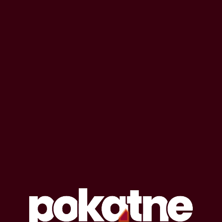
14
Żona Kasia
draco79
24 lutego 2010
żona
orgia
zdrada
200,214
10 min
8.48
/10
18