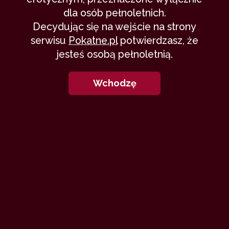
dla osób pełnoletnich.
Decydując się na wejście na strony
serwisu
Pokatne.pl
potwierdzasz, że
jesteś osobą pełnoletnią.
Wchodzę
Nie zawsze opowieść kończy się,
gdy góry pozostaną w tyle. Czasem
dopiero, wtedy zaczyna się
faktyczna przemiana.