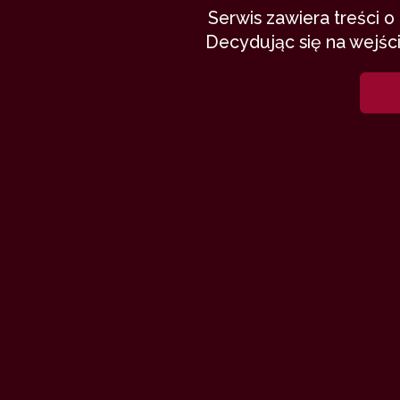
Serwis zawiera treści 
Decydując się na wejści
Moje pierws
spodoba. Kol