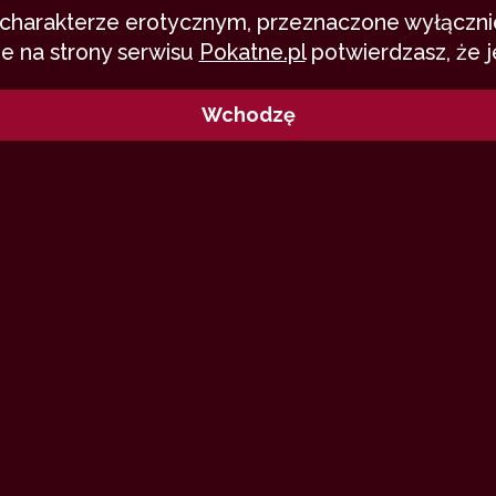
o charakterze erotycznym, przeznaczone wyłącznie
e na strony serwisu
Pokatne.pl
potwierdzasz, że j
Wchodzę
ze opowiadanie w ogóle. Mam nadzieję
ejne części już gotowe.