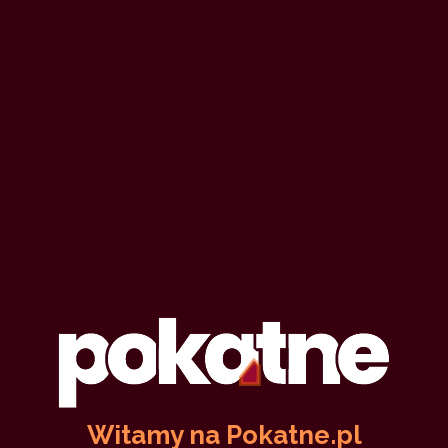
darjim
12 sierpnia 2021
bez seksu
siostra
gra
striptease
delikatnie
70,553
18 min
9.66
/10
22
Trzy odsłony Darii
darjim
24 lipca 2021
siostra
rodzina
fantazja
delikatnie
pierwszy raz
37,971
23 min
8.03
/10
Witamy na Pokatne.pl