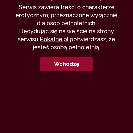
Serwis zawiera treści o charakterze
3
erotycznym, przeznaczone wyłącznie
dla osób pełnoletnich.
Decydując się na wejście na strony
serwisu
Pokatne.pl
potwierdzasz, że
jesteś osobą pełnoletnią.
Klub Gang Bang (VIII) – Coraz…
Wchodzę
OlkaLa
2 maja 2021
trójkąt
brat
siostra
anal
oral
25,010
17 min
9.38
/10
5