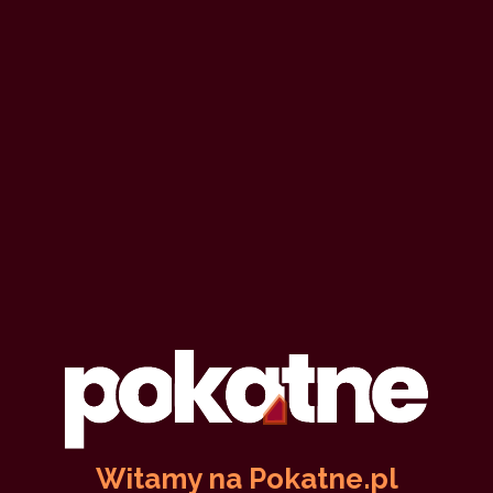
historyczka
24 czerwca 2023
szantaż
pończochy
urzędnik
zbiorowo
27,567
119 min
6.03
/10
1
Anita - usłużna nauczycielka (II)
Lukawy
23 kwietnia 2023
szantaż
uległość
poniżenie
35,256
14 min
9.02
/10
Witamy na Pokatne.pl