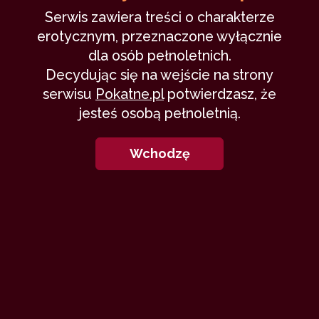
Serwis zawiera treści o charakterze
10
erotycznym, przeznaczone wyłącznie
dla osób pełnoletnich.
Decydując się na wejście na strony
serwisu
Pokatne.pl
potwierdzasz, że
jesteś osobą pełnoletnią.
Anita - usłużna nauczycielka (I)
Wchodzę
Lukawy
14 kwietnia 2023
szantaż
uległość
seks oralny
poniżenie
32,635
17 min
8.06
/10
22