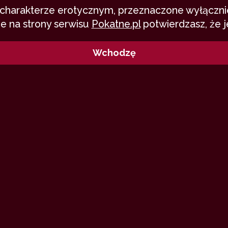
o charakterze erotycznym, przeznaczone wyłącznie
e na strony serwisu
Pokatne.pl
potwierdzasz, że j
Wchodzę
szą przygodę z Bocianem, Tereską i 