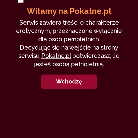
Witamy na Pokatne.pl
2
ars amandi
Serwis zawiera treści o charakterze
1
artyści
erotycznym, przeznaczone wyłącznie
dla osób pełnoletnich.
2
astrofizyka
Decydując się na wejście na strony
serwisu
Pokatne.pl
potwierdzasz, że
1
asystentka
jesteś osobą pełnoletnią.
3
auto
Wchodzę
1
autobus
5
autostop
2
avengers
1
azjatka