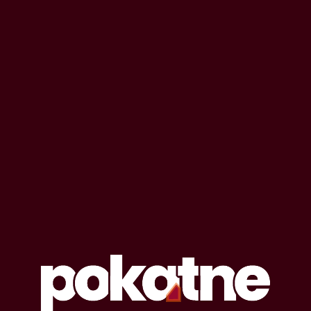
1
anioł
1
ankieterka
2
anna i bert
1
anonse
1
antyki
1
antykoncepcja
1
aplikacja
2
apokalipsa
1
apotemnofilia
1
aresztowanie