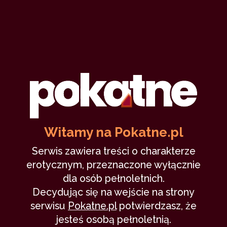
Erotia Pąs
16 kwietnia 2021
namiętność
masturbacja
niepewność
niespełniona miłość
20,168
sąsiadka
21 min
9.83
/10
14
Witamy na Pokatne.pl
Znajoma nieznajoma
Serwis zawiera treści o charakterze
erotycznym, przeznaczone wyłącznie
dla osób pełnoletnich.
M.A.G
23 stycznia 2020
Decydując się na wejście na strony
małżeństwo
nieznajoma
niepewność
kupon
serwisu
Pokatne.pl
potwierdzasz, że
urozmaicenie
21,223
15 min
9.32
/10
jesteś osobą pełnoletnią.