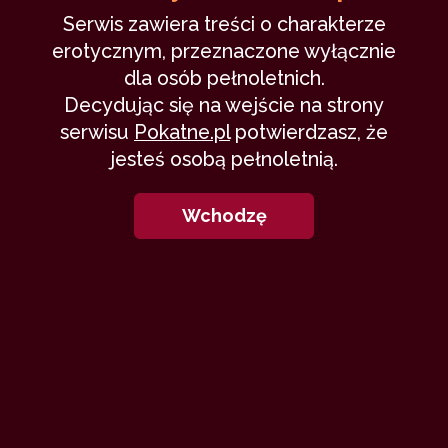
Serwis zawiera treści o charakterze
53
erotycznym, przeznaczone wyłącznie
dla osób pełnoletnich.
Decydując się na wejście na strony
serwisu
Pokatne.pl
potwierdzasz, że
jesteś osobą pełnoletnią.
Niezapomniany spływ kajakowy
Wchodzę
TomekKot
11 marca 2019
wspomnienia
wakacje
pierwszy raz
nastolatki
77,652
61 min
9.93
/10
6