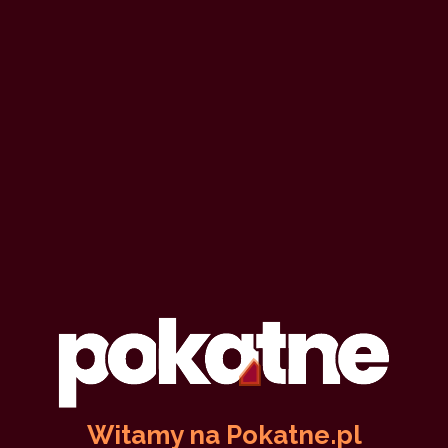
koko
15 maja 2019
żona
zdrada
wakacje
impreza
58,907
38 min
9.88
/10
11
MiniaTurka, czyli tam, gdzie
rozkwitają jaśminy
Agnessa Novvak
16 kwietnia 2019
delikatnie
masaż
nieśmiałość
wakacje
soft
21,162
15 min
9.71
/10
Witamy na Pokatne.pl