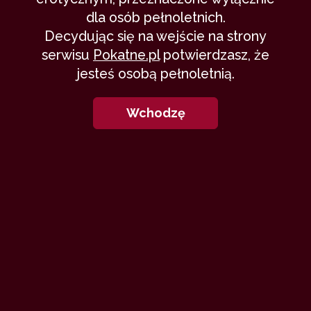
dla osób pełnoletnich.
Decydując się na wejście na strony
serwisu
Pokatne.pl
potwierdzasz, że
jesteś osobą pełnoletnią.
Wchodzę
Tu uważny czytelnik może dostrzec
pewne niekonsekwencje... Wynika
to z tego, że postanowiłam
znacznie rozbudować scenę ze