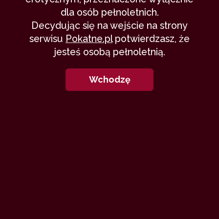
dla osób pełnoletnich.
Decydując się na wejście na strony
serwisu
Pokatne.pl
potwierdzasz, że
jesteś osobą pełnoletnią.
Wchodzę
Tejot znów porwał się poniekąd z
motyką na słońce. Coś, co
wydawało się proste, okazało się
drogą przez mękę. Efekt oceńcie
sami. Wszelkie opinie i komentarze