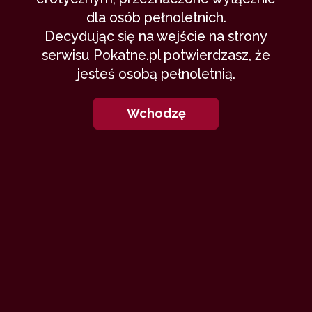
dla osób pełnoletnich.
Decydując się na wejście na strony
serwisu
Pokatne.pl
potwierdzasz, że
jesteś osobą pełnoletnią.
Wchodzę
Czy można napisać coś „wbrew
sobie”?
Tejot przekonał się, że czasem po