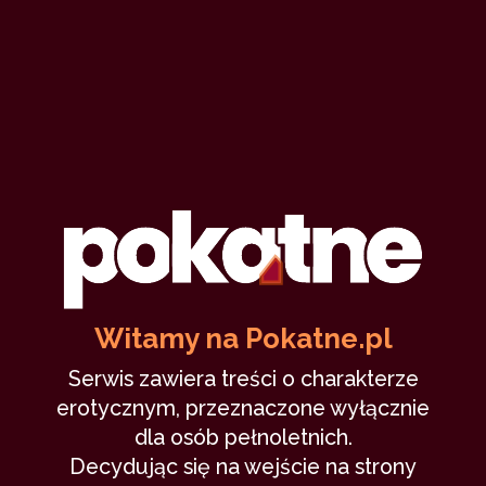
11
Na weselu z mamą
Zakazany
11 sierpnia 2020
ostrzeżenie
mama
syn
wesele
kazirodztwo
56,749
incest
6 min
7.93
/10
Witamy na Pokatne.pl
Serwis zawiera treści o charakterze
erotycznym, przeznaczone wyłącznie
18
dla osób pełnoletnich.
Decydując się na wejście na strony