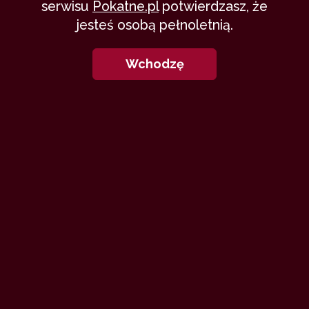
serwisu
Pokatne.pl
potwierdzasz, że
jesteś osobą pełnoletnią.
Z mamą na Majorce
Wchodzę
eros87
23 stycznia 2020
ostrzeżenie
incest
taboo
mama
syn
109,737
17 min
9.64
/10
1
Rodzinna jako fundament
zdrowego, seksualnego życia…