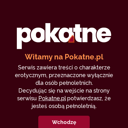
Poranny eksces z moją mamą
tsecni
11 stycznia 2022
ostrzeżenie
incest
mama
rodzina
syn
123,178
7 min
7.56
/10
Witamy na Pokatne.pl
Serwis zawiera treści o charakterze
erotycznym, przeznaczone wyłącznie
1
dla osób pełnoletnich.
Decydując się na wejście na strony
serwisu
Pokatne.pl
potwierdzasz, że
jesteś osobą pełnoletnią.
Moje nowe otwarcie
Wchodzę